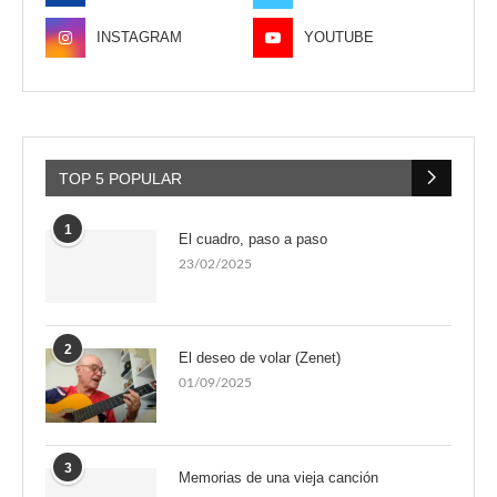
INSTAGRAM
YOUTUBE
TOP 5 POPULAR
1
El cuadro, paso a paso
23/02/2025
2
El deseo de volar (Zenet)
01/09/2025
3
Memorias de una vieja canción