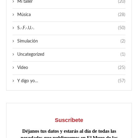
Mi taller
(20)
Música
(28)
S.·.F.·.U.·.
(50)
Simulación
(2)
Uncategorized
(1)
Video
(25)
Y digo yo…
(57)
Suscríbete
Déjanos tus datos y estarás al día de todas las
novedades que publiquemos en El Muro de las