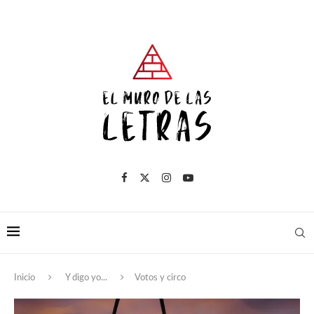
Inicio
Y digo yo...
Votos y circo