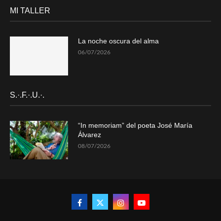
MI TALLER
La noche oscura del alma
06/07/2026
S.·.F.·.U.·.
“In memoriam” del poeta José María
Álvarez
08/07/2026