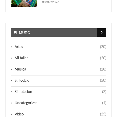
08/07/2026
EL MURO
Artes
(20)
Mi taller
(20)
Música
(28)
S.·.F.·.U.·.
(50)
Simulación
(2)
Uncategorized
(1)
Video
(25)