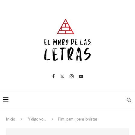
Inicio
Y digo yo...
Pim, pam…pensionistas