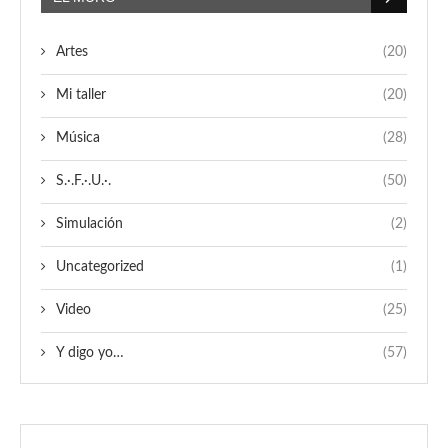
Artes
(20)
Mi taller
(20)
Música
(28)
S.·.F.·.U.·.
(50)
Simulación
(2)
Uncategorized
(1)
Video
(25)
Y digo yo…
(57)