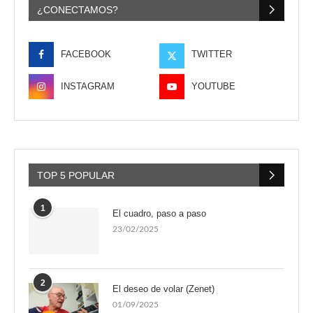
¿CONECTAMOS?
FACEBOOK
TWITTER
INSTAGRAM
YOUTUBE
TOP 5 POPULAR
1
El cuadro, paso a paso
23/02/2025
2
El deseo de volar (Zenet)
01/09/2025