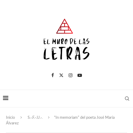
Inicio
S.·.F.·.U.·.
“In memoriam” del poeta José María
Álvarez