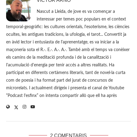
VÍCTOR ARNÓ
Nascut a Lleida, de jove es va començar a
interessar per temes poc populars en el context
temporal-geogràfic: les cultures orientals, l'esoterisme, les ciències
ocultes, les antigues tradicions, la ufologia, el tarot... Convertit ja
en àvid lector i entusiasta de l'aprenentatge, es va iniciar a la
maçoneria sota el R.·. E.·. A.·. A.·. També amb el temps va conèixer
els camins de la meditació profunda i de la canalització i
l'acumulació d'energia per tenir accés a altres realitats. Ha
participat en diferents certàmens literaris, tant de novel·la curta
com de poesia i ha format part del jurat de concursos de
microrelats. I actualment dirigeix i presenta el canal de Youtube
“Podcast l'esfinx” on intenta compartir allò que ell ha après
2 COMENTARIS