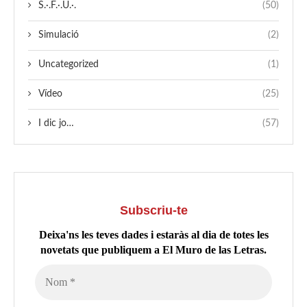
S.·.F.·.U.·.
(50)
Simulació
(2)
Uncategorized
(1)
Vídeo
(25)
I dic jo…
(57)
Subscriu-te
Deixa'ns les teves dades i estaràs al dia de totes les
novetats que publiquem a El Muro de las Letras.