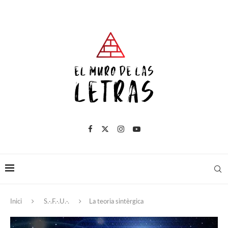
Inici
S.·.F.·.U.·.
La teoria sintèrgica