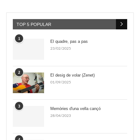
TOP 5 POPULAR
1
El quadre, pas a pas
23/02/2025
2
El desig de volar (Zenet)
01/09/2025
3
Memòries d'una vella cançó
28/04/2023
4