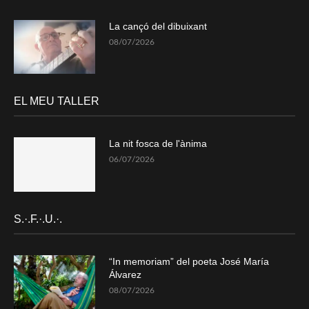
La cançó del dibuixant
08/07/2026
EL MEU TALLER
La nit fosca de l'ànima
06/07/2026
S.·.F.·.U.·.
“In memoriam” del poeta José María
Álvarez
08/07/2026