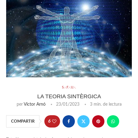
S.·.F.·.U.·.
LA TEORIA SINTÈRGICA
per
Víctor Arnó
23/01/2023
3 min. de lectura
6
COMPARTIR