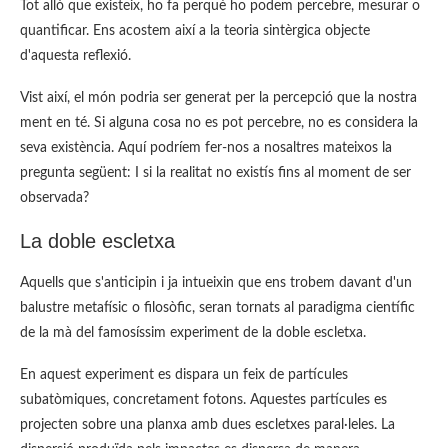
Tot allò que existeix, ho fa perquè ho podem percebre, mesurar o
quantificar. Ens acostem així a la teoria sintèrgica objecte
d'aquesta reflexió.
Vist així, el món podria ser generat per la percepció que la nostra
ment en té. Si alguna cosa no es pot percebre, no es considera la
seva existència. Aquí podríem fer-nos a nosaltres mateixos la
pregunta següent: I si la realitat no existís fins al moment de ser
observada?
La doble escletxa
Aquells que s'anticipin i ja intueixin que ens trobem davant d'un
balustre metafísic o filosòfic, seran tornats al paradigma científic
de la mà del famosíssim experiment de la doble escletxa.
En aquest experiment es dispara un feix de partícules
subatòmiques, concretament fotons. Aquestes partícules es
projecten sobre una planxa amb dues escletxes paral·leles. La